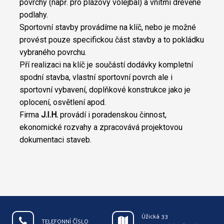
povrchy (např. pro plážový volejbal) a vnitřní dřevěné
podlahy.
Sportovní stavby provádíme na klíč, nebo je možné
provést pouze specifickou část stavby a to pokládku
vybraného povrchu.
Pří realizaci na klíč je součástí dodávky kompletní
spodní stavba, vlastní sportovní povrch ale i
sportovní vybavení, doplňkové konstrukce jako je
oplocení, osvětlení apod.
Firma
J.I.H.
provádí i poradenskou činnost,
ekonomické rozvahy a zpracovává projektovou
dokumentaci staveb.
Úžická 33
TELEFONNÍ ČÍSLO